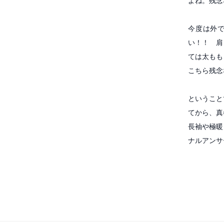
よね。残念
今度は外
い！！ 肩
ては太もも
こちら残
ということ
てから、真
長袖や極暖
ナルアンサ