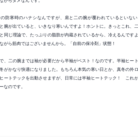
ながらダメなんです。
での防寒時のハナシなんですが、肩と二の腕が覆われているといない
と腕が出ていると、いきなり寒いんですよ！ホントに。きっとこれ、
と同じ理論で、たっぷりの脂肪が内蔵されているから、冷えるんです
念ながら筋肉ではございませんから。「自前の保冷剤」状態！
で、二の腕までは袖が必要だから半袖がベスト！なのです。半袖ヒー
冬がかなり快適になりました。もちろん本気の寒い日とか、真冬の外
ヒートテックを出動させますが、日常には半袖ヒートテック！ これ
ーなのです。