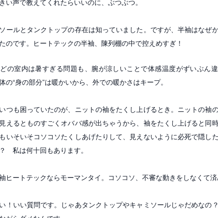
きい声で教えてくれたらいいのに、ぶつぶつ。
ソールとタンクトップの存在は知っていました。ですが、半袖はなぜ
たのです。ヒートテックの半袖、陳列棚の中で控えめすぎ！
ほどの室内は暑すぎる問題も、腕が涼しいことで体感温度がずいぶん違
体の“身の部分”は暖かいから、外での暖かさはキープ。
いつも困っていたのが、ニットの袖をたくし上げるとき。ニットの袖
見えるとものすごくオババ感が出ちゃうから、袖をたくし上げると同
もいそいそコソコソたくしあげたりして、見えないように必死で隠し
？ 私は何十回もあります。
袖ヒートテックならモーマンタイ。コソコソ、不審な動きをしなくて済
い！いい質問です。じゃあタンクトップやキャミソールじゃだめなの