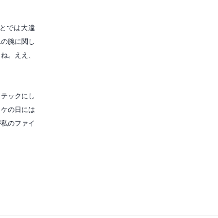
とでは大違
二の腕に関し
よね。ええ、
トテックにし
ロケの日には
が私のファイ