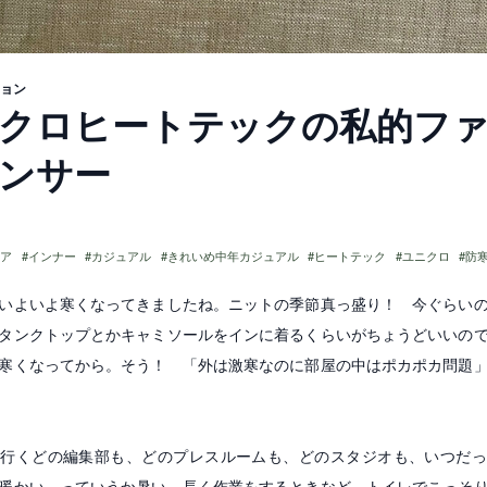
ョン
ク
ロ
ヒ
ー
ト
テ
ッ
ク
の
私
的
フ
ン
サ
ー
ェア
インナー
カジュアル
きれいめ中年カジュアル
ヒートテック
ユニクロ
防
いよいよ寒くなってきましたね。ニットの季節真っ盛り！ 今ぐらい
タンクトップとかキャミソールをインに着るくらいがちょうどいいの
寒くなってから。そう！ 「外は激寒なのに部屋の中はポカポカ問題
で行くどの編集部も、どのプレスルームも、どのスタジオも、いつだっ
暖かい。っていうか暑い。長く作業をするときなど、トイレでこっそ