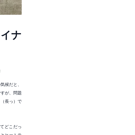
ァ
イ
ナ
寒
の気候だと、
ですが、問題
」（長っ）で
てどこだっ
りとヒートテ