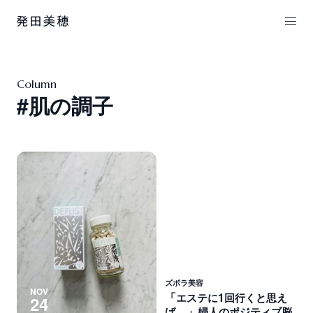
Column
#肌の調子
ズボラ美容
NOV
「
1
エ
ス
テ
に
回
行
く
と
思
え
24
…」
ば
婦
人
の
ポ
ジ
テ
ィ
ブ
脳