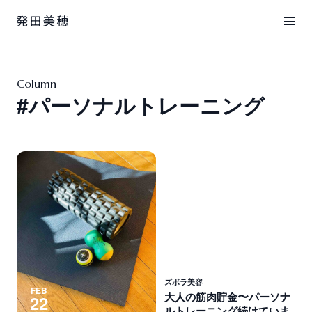
Column
#パーソナルトレーニング
ズボラ美容
FEB
〜
大
人
の
筋
肉
貯
金
パ
ー
ソ
ナ
22
ル
ト
レ
ー
ニ
ン
グ
続
け
て
い
ま